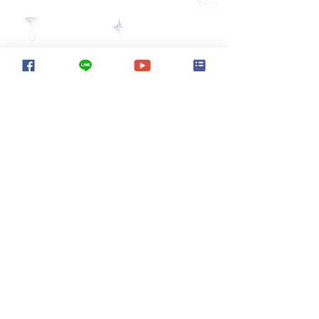
本協會於106年5月7日下午，舉行第一
屆第二次會員大會。
當日，會員皆穿著正裝出席，會議簡
單而隆重。
各部門報告近期概況，在本屆幹部辛
勤經營之下，各部門經營順利、跨部
門和諧合作。
此外，本次會議也頒發理監事、幹部
聘書級協會講師證書，以表鼓勵及感
謝之意。
會後也由公關接待經驗豐富的李欣洋
小姐，分享主持相關經驗，與會成員
收穫良多！
國際禮賓親善協會成立屆滿一年，感